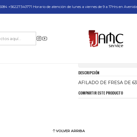
do y Servicio Técnico
084 +56227340771 Horario de atención de lunes a viernes de 9 a 17Hrs en Avenid
Inicio
AFILADO DE FRESA DE 63MM JAMC
|
AFILADO DE FRE
Mostrar stock de ubica
DESCRIPCIÓN
AFILADO DE FRESA DE 6
COMPARTIR ESTE PRODUCTO
VOLVER ARRIBA