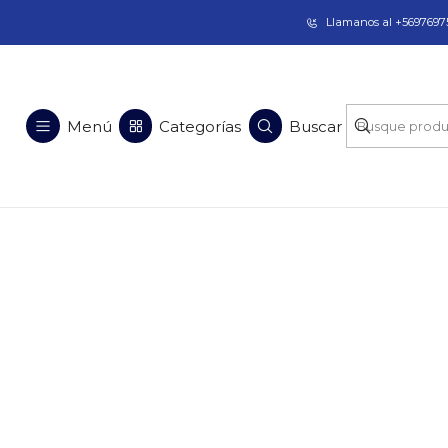
Taladros Magnéticos en Chile | Venta, Arrien
Llamanos al +56976975
Menú
Categorías
Buscar