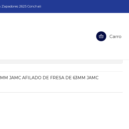
a Zapadores 2625 Conchali
Carro
SA DE 63MM JAMC
ciones
3MM JAMC AFILADO DE FRESA DE 63MM JAMC