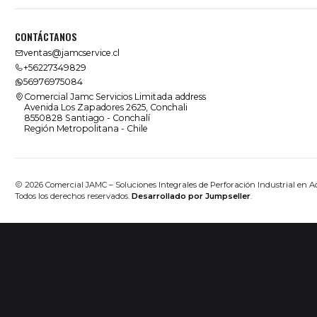
CONTÁCTANOS
ventas@jamcservice.cl
+56227349829
56976975084
Comercial Jamc Servicios Limitada address
Avenida Los Zapadores 2625, Conchali
8550828 Santiago - Conchalí
Región Metropolitana - Chile
2026 Comercial JAMC – Soluciones Integrales de Perforación Industrial en A
Todos los derechos reservados.
Desarrollado por Jumpseller
.