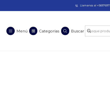
Taladros Magnéticos en Chile | Venta, Arrien
Llamanos al +56976975
Menú
Categorías
Buscar