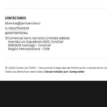
CONTÁCTANOS
ventas@jamcservice.cl
+56227349829
56976975084
Comercial Jamc Servicios Limitada address
Avenida Los Zapadores 2625, Conchali
8550828 Santiago - Conchalí
Región Metropolitana - Chile
2026 Comercial JAMC – Soluciones Integrales de Perforación Industrial en A
Todos los derechos reservados.
Desarrollado por Jumpseller
.