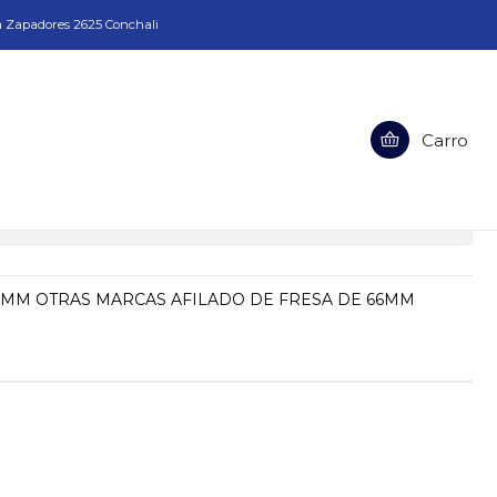
a Zapadores 2625 Conchali
Carro
SA DE 66MM OTRAS MARCAS
ciones
6MM OTRAS MARCAS AFILADO DE FRESA DE 66MM