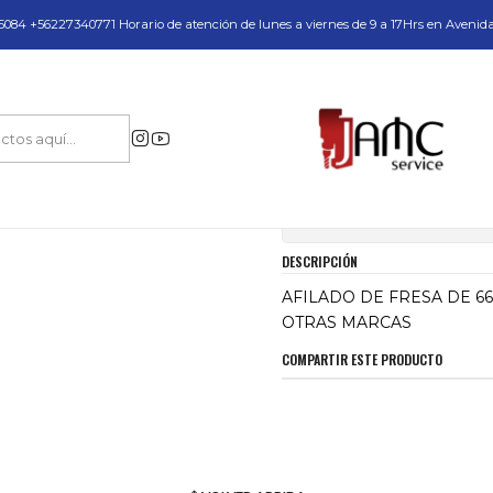
do y Servicio Técnico
084 +56227340771 Horario de atención de lunes a viernes de 9 a 17Hrs en Avenid
Inicio
AFILADO DE FRESA DE 66MM OTRAS MARCAS
|
AFILADO DE FRE
Mostrar stock de ubica
DESCRIPCIÓN
AFILADO DE FRESA DE 6
OTRAS MARCAS
COMPARTIR ESTE PRODUCTO