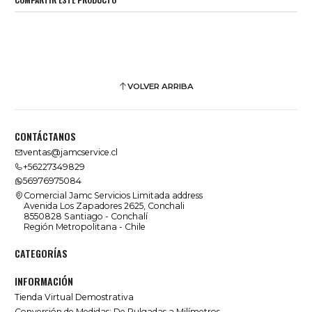
VOLVER ARRIBA
CONTÁCTANOS
ventas@jamcservice.cl
+56227349829
56976975084
Comercial Jamc Servicios Limitada address
Avenida Los Zapadores 2625, Conchali
8550828 Santiago - Conchalí
Región Metropolitana - Chile
CATEGORÍAS
INFORMACIÓN
Tienda Virtual Demostrativa
Conversión de Medidas: De Pulgadas a Milímetros