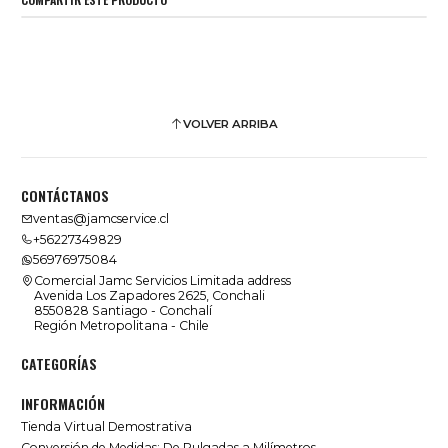
VOLVER ARRIBA
CONTÁCTANOS
ventas@jamcservice.cl
+56227349829
56976975084
Comercial Jamc Servicios Limitada address
Avenida Los Zapadores 2625, Conchali
8550828 Santiago - Conchalí
Región Metropolitana - Chile
CATEGORÍAS
INFORMACIÓN
Tienda Virtual Demostrativa
Conversión de Medidas: De Pulgadas a Milímetros