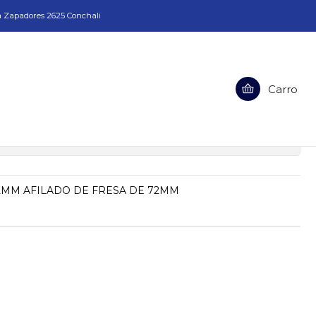
a Zapadores 2625 Conchali
Carro
SA DE 72MM
ciones
2MM AFILADO DE FRESA DE 72MM