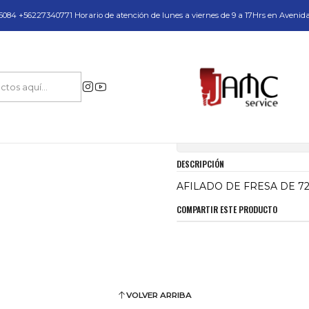
do y Servicio Técnico
084 +56227340771 Horario de atención de lunes a viernes de 9 a 17Hrs en Avenid
Inicio
AFILADO DE FRESA DE 72MM
|
AFILADO DE FRE
Mostrar stock de ubica
DESCRIPCIÓN
AFILADO DE FRESA DE 7
COMPARTIR ESTE PRODUCTO
VOLVER ARRIBA