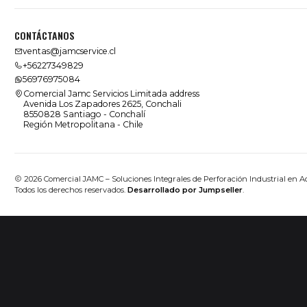
CONTÁCTANOS
ventas@jamcservice.cl
+56227349829
56976975084
Comercial Jamc Servicios Limitada address
Avenida Los Zapadores 2625, Conchali
8550828 Santiago - Conchalí
Región Metropolitana - Chile
2026 Comercial JAMC – Soluciones Integrales de Perforación Industrial en A
Todos los derechos reservados.
Desarrollado por Jumpseller
.