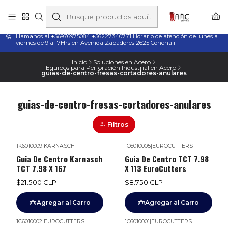
Taladros Magnéticos en Chile | Venta, Arriendo y Servicio
Técnico
Llamanos al +56976975084 +56227340771 Horario de atención de lunes a
viernes de 9 a 17Hrs en Avenida Zapadores 2625 Conchali
Inicio
Soluciones en Acero
Equipos para Perforación Industrial en Acero
guias-de-centro-fresas-cortadores-anulares
guias-de-centro-fresas-cortadores-anulares
Filtros
1K6010009
|
KARNASCH
1C6010005
|
EUROCUTTERS
Guia De Centro Karnasch
Guia De Centro TCT 7.98
TCT 7.98 X 167
X 113 EuroCutters
$21.500 CLP
$8.750 CLP
Agregar al Carro
Agregar al Carro
1C6010002
|
EUROCUTTERS
1C6010001
|
EUROCUTTERS