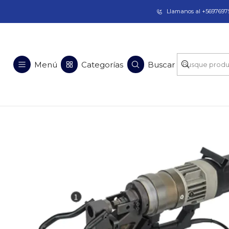
Taladros Magnéticos en Chile | Venta, Arrien
Llamanos al +56976975
Inicio
Soluciones en Acero
Equipos 
Menú
Categorías
Buscar