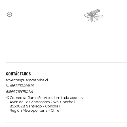
CONTÁCTANOS
ventas@jamcservice.cl
+56227349829
56976975084
Comercial Jamc Servicios Limitada address
Avenida Los Zapadores 2625, Conchali
8550828 Santiago - Conchalí
Región Metropolitana - Chile