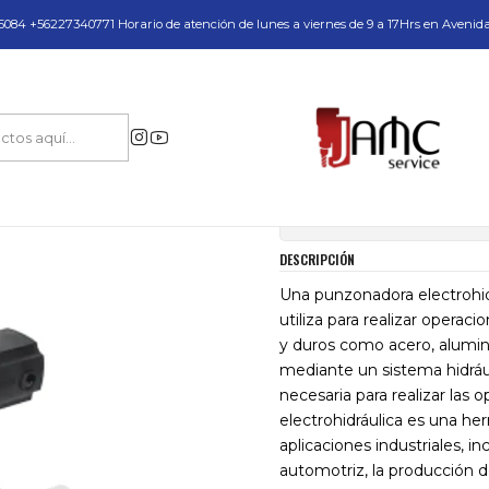
do y Servicio Técnico
084 +56227340771 Horario de atención de lunes a viernes de 9 a 17Hrs en Avenid
para Perforación Industrial en Acero
Punzonadoras
Punzonadora electr
|
Punzonadora ele
Mostrar stock de ubica
DESCRIPCIÓN
Una punzonadora electrohi
utiliza para realizar opera
y duros como acero, alumin
mediante un sistema hidráu
necesaria para realizar las
electrohidráulica es una he
aplicaciones industriales, i
automotriz, la producción de