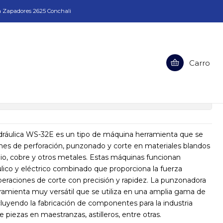
a Zapadores 2625 Conchali
ohidraulica WORKINSTEEL WS-32E
Carro
ctrohidraulica WORKINSTEEL WS-32E
ciones
dráulica WS-32E es un tipo de máquina herramienta que se
ciones de perforación, punzonado y corte en materiales blandos
io, cobre y otros metales. Estas máquinas funcionan
lico y eléctrico combinado que proporciona la fuerza
 operaciones de corte con precisión y rapidez. La punzonadora
rramienta muy versátil que se utiliza en una amplia gama de
ncluyendo la fabricación de componentes para la industria
 piezas en maestranzas, astilleros, entre otras.