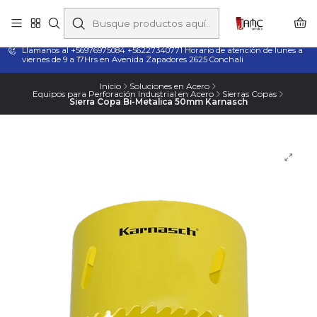
Taladros Magnéticos en Chile | Venta, Arriendo y Servicio
Técnico
Llamanos al +56976975084 +56227340771 Horario de atención de lunes a
viernes de 9 a 17Hrs en Avenida Zapadores 2625 Conchali
Inicio
Soluciones en Acero
Equipos para Perforación Industrial en Acero
Sierras Copas
Sierra Copa Bi-Metalica 50mm Karnasch