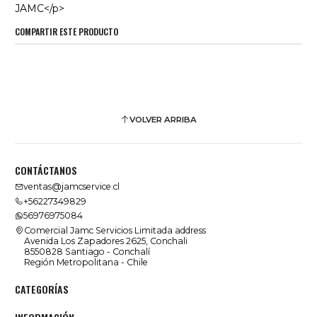
JAMC</p>
COMPARTIR ESTE PRODUCTO
VOLVER ARRIBA
CONTÁCTANOS
ventas@jamcservice.cl
+56227349829
56976975084
Comercial Jamc Servicios Limitada address
Avenida Los Zapadores 2625, Conchali
8550828 Santiago - Conchalí
Región Metropolitana - Chile
CATEGORÍAS