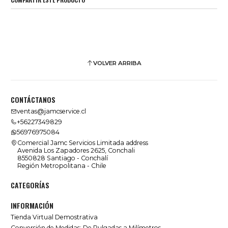
VOLVER ARRIBA
CONTÁCTANOS
ventas@jamcservice.cl
+56227349829
56976975084
Comercial Jamc Servicios Limitada address
Avenida Los Zapadores 2625, Conchali
8550828 Santiago - Conchalí
Región Metropolitana - Chile
CATEGORÍAS
INFORMACIÓN
Tienda Virtual Demostrativa
Conversión de Medidas: De Pulgadas a Milímetros