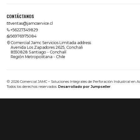
CONTÁCTANOS
ventas@jamcservice.cl
+56227349829
56976975084
Comercial Jamc Servicios Limitada address
Avenida Los Zapadores 2625, Conchali
8550828 Santiago - Conchalí
Región Metropolitana - Chile
2026 Comercial JAMC – Soluciones Integrales de Perforación Industrial en A
Todos los derechos reservados.
Desarrollado por Jumpseller
.