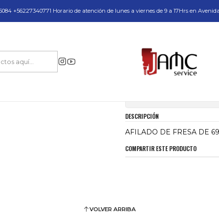
do y Servicio Técnico
084 +56227340771 Horario de atención de lunes a viernes de 9 a 17Hrs en Avenid
Inicio
AFILADO DE FRESA DE 69MM JAMC
|
AFILADO DE FRE
Mostrar stock de ubica
DESCRIPCIÓN
AFILADO DE FRESA DE 6
COMPARTIR ESTE PRODUCTO
VOLVER ARRIBA