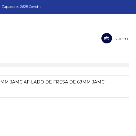
a Zapadores 2625 Conchali
Carro
SA DE 69MM JAMC
ciones
9MM JAMC AFILADO DE FRESA DE 69MM JAMC