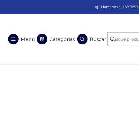
Taladros Magnéticos en Chile | Venta, Arrien
Llamanos al +56976975
Menú
Categorías
Buscar