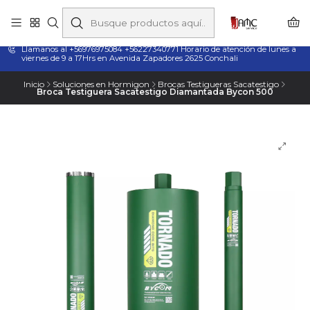
Taladros Magnéticos en Chile | Venta, Arriendo y Servicio
Técnico
Llamanos al +56976975084 +56227340771 Horario de atención de lunes a
viernes de 9 a 17Hrs en Avenida Zapadores 2625 Conchali
Inicio
Soluciones en Hormigon
Brocas Testigueras Sacatestigo
Broca Testiguera Sacatestigo Diamantada Bycon 500