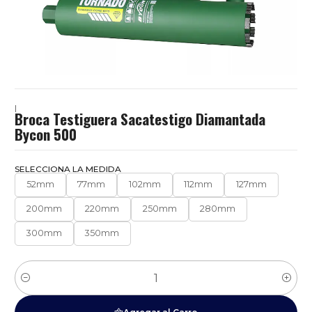
|
Broca Testiguera Sacatestigo Diamantada
Bycon 500
SELECCIONA LA MEDIDA
52mm
77mm
102mm
112mm
127mm
200mm
220mm
250mm
280mm
300mm
350mm
Cantidad