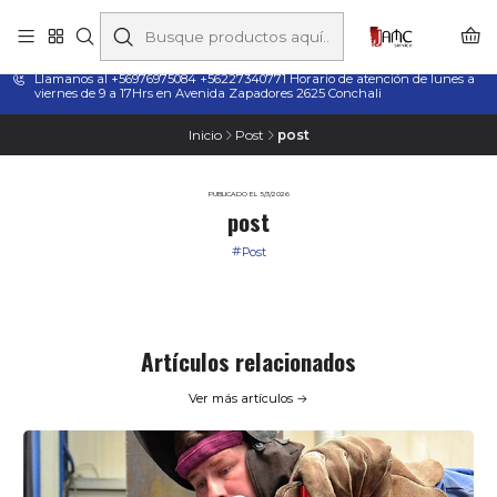
Taladros Magnéticos en Chile | Venta, Arriendo y Servicio
Técnico
Llamanos al +56976975084 +56227340771 Horario de atención de lunes a
viernes de 9 a 17Hrs en Avenida Zapadores 2625 Conchali
Inicio
Post
post
PUBLICADO EL 5/3/2026
post
Post
Artículos relacionados
Ver más artículos