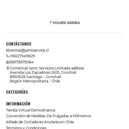
VOLVER ARRIBA
CONTÁCTANOS
ventas@jamcservice.cl
+56227349829
56976975084
Comercial Jamc Servicios Limitada address
Avenida Los Zapadores 2625, Conchali
8550828 Santiago - Conchalí
Región Metropolitana - Chile
CATEGORÍAS
INFORMACIÓN
Tienda Virtual Demostrativa
Conversión de Medidas: De Pulgadas a Milímetros
Afilado de Cortadores Anulares en Chile
Términos y Condiciones