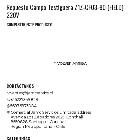
Repuesto Campo Testiguera Z1Z-CF03-80 (FIELD)
220V
COMPARTIR ESTE PRODUCTO
VOLVER ARRIBA
CONTÁCTANOS
ventas@jamcservice.cl
+56227349829
56976975084
Comercial Jamc Servicios Limitada address
Avenida Los Zapadores 2625, Conchali
8550828 Santiago - Conchalí
Región Metropolitana - Chile
CATEGORÍAS