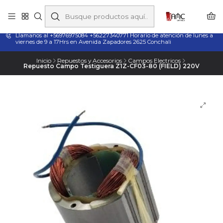
Taladros Magnéticos en Chile | Venta, Arriendo y Servicio
Técnico
Llamanos al +56976975084 +56227340771 Horario de atención de lunes a
viernes de 9 a 17Hrs en Avenida Zapadores 2625 Conchali
Inicio
Repuestos y Accesorios
Campos Electricos
Repuesto Campo Testiguera Z1Z-CF03-80 (FIELD) 220V