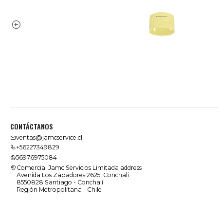
CONTÁCTANOS
ventas@jamcservice.cl
+56227349829
56976975084
Comercial Jamc Servicios Limitada address
Avenida Los Zapadores 2625, Conchali
8550828 Santiago - Conchalí
Región Metropolitana - Chile