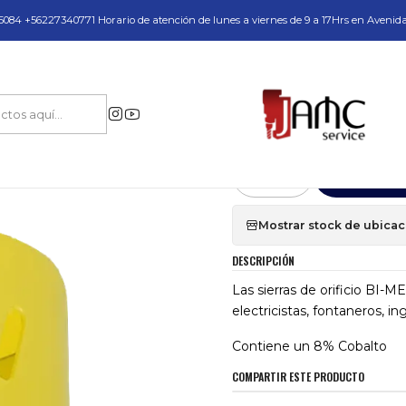
do y Servicio Técnico
084 +56227340771 Horario de atención de lunes a viernes de 9 a 17Hrs en Avenid
Equipos para Perforación Industrial en Acero
Sierras Copas
Sierra Copa 
|
Sierra Copa Bi-
Agr
Cantidad
Mostrar stock de ubica
DESCRIPCIÓN
Las sierras de orificio BI-ME
electricistas, fontaneros, in
Contiene un 8% Cobalto
COMPARTIR ESTE PRODUCTO