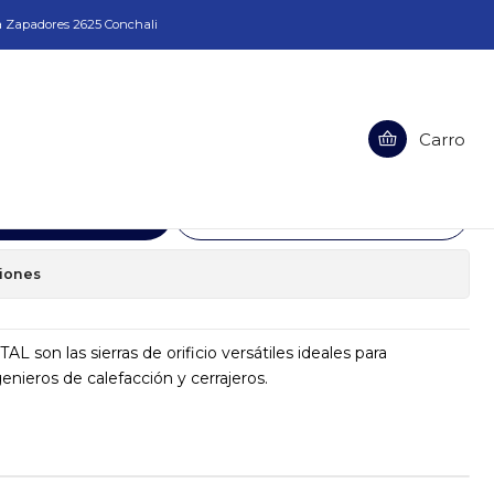
a Zapadores 2625 Conchali
Bi-Metalica 38mm Karnasch
Carro
Metalica 38mm Karnasch
egar al Carro
Comprar ahora
ciones
TAL son las sierras de orificio versátiles ideales para
genieros de calefacción y cerrajeros.