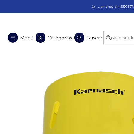
Taladros Magnéticos en Chile | Venta, Arrien
Llamanos al +56976975
Inicio
Soluciones en Acero
Menú
Categorías
Buscar